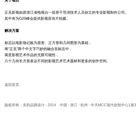
关于项目
正见影视由原浙江省电视台一批骨干导演技术人员创立的专业影视制作公司。
其中有为G20峰会提供影视宣传片拍摄。
解决方案
标志以电影场记板为原形、正方形和几何图形为基础，
将“正见”两个中文字巧妙的融合在标志中，
寓意影视艺术作品的无限可能性，
六个几何长方形表达不同的影视艺术艺术题材和更多的创作空间。
返回首页
版权所有：东韵品牌设计
·
2014 中国
·
浙江
·
杭州
·
中天MCC现代创智中心1座